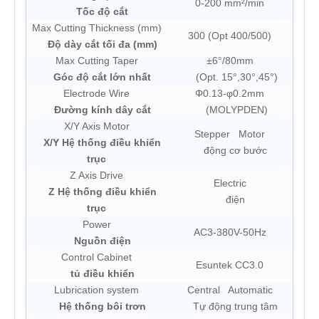
0-200 mm²/min
Tốc độ cắt
Max Cutting Thickness (mm)
300 (Opt 400/500)
Độ dày cắt tối đa (mm)
Max Cutting Taper
±6°/80mm
Góc độ cắt lớn nhất
(Opt. 15°,30°,45°)
Electrode Wire
Φ0.13-φ0.2mm
Đường kính dây cắt
(MOLYPDEN)
X/Y Axis Motor
Stepper Motor
X/Y Hệ thống điều khiển
động cơ bước
trục
Z Axis Drive
Electric
Z Hệ thống điều khiển
điện
trục
Power
AC3-380V-50Hz
Nguồn điện
Control Cabinet
Esuntek CC3.0
tủ điều khiển
Lubrication system
Central Automatic
Hệ thống bôi trơn
Tự động trung tâm