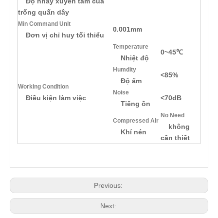
Độ nhảy xuyên tâm của
trống quấn dây
Min Command Unit
0.001mm
Đơn vị chỉ huy tối thiểu
Temperature
0~45℃
Nhiệt độ
Humdity
<85%
Độ ẩm
Working Condition
Noise
Điều kiện làm việc
<70dB
Tiếng ồn
No Need
Compressed Air
không
Khí nén
cần thiết
Previous:
Next: