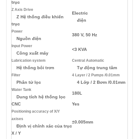
trục
Z Axis Drive
Electric
Z Hệ thống điều khiển
điện
trục
Power
380 V, 50 Hz
Nguồn điện
Input Power
<3 KVA
Công xuất máy
Lubrication system
Central Automatic
Hệ thống bôi trơn
Tự động trung tâm
Filter
4 Layer / 2 Pumps /0.01mm
Phân tử lọc
4 Lớp / 2 Bơm /0.01mm
Water Tank
180L
Dung tích hệ thống lọc
CNC
Yes
Positioning accuracy of X/Y
axises
±0.005mm
Định vị chính xác của trục
X / Y