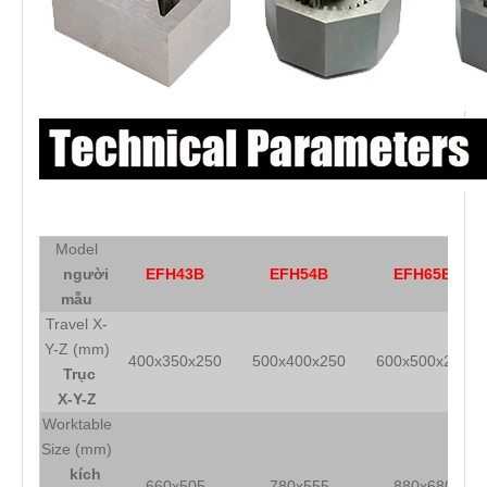
Model
người
EFH43B
EFH54B
EFH65B
mẫu
Travel X-
Y-Z (mm)
400x350x250
500x400x250
600x500x250
Trục
X-Y-Z
Worktable
Size (mm)
kích
660x505
780x555
880x680