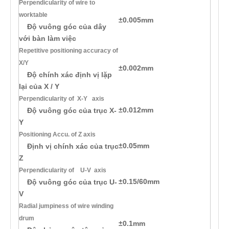
Perpendicularity of wire to
worktable
±0.005mm
Độ vuông góc của dây
với bàn làm việc
Repetitive positioning accuracy of
X/Y
±0.002mm
Độ chính xác định vị lặp
lại của X / Y
Perpendicularity of X-Y axis
±0.012mm
Độ vuông góc của trục X-
Y
Positioning Accu. of Z axis
±0.05mm
Định vị chính xác của trục
Z
Perpendicularity of U-V axis
±0.15/60mm
Độ vuông góc của trục U-
V
Rad
ial jumpiness of wire winding
drum
±0.1mm