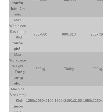
thước
bàn làm
việc
Max
Workpiece
Size (mm)
760x560
880x610
980x720
Kích
thước
phôi
Max
Workpiece
Weight
500kg
700kg
900kg
Trọng
lượng
phôi
Machine
Size (mm)
Kích
1250x2050x2100
1500x2150x2100
1650x2250x2100
thước