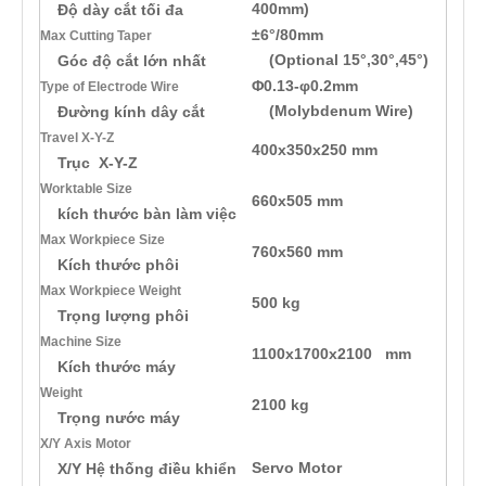
400mm)
Độ dày cắt tối đa
±6°/80mm
Max Cutting Taper
(Optional 15°,30°,45°)
Góc độ cắt lớn nhất
Φ0.13-φ0.2mm
Type of Electrode Wire
(Molybdenum Wire)
Đường kính dây cắt
Travel X-Y-Z
400x350x250 mm
Trục X-Y-Z
Worktable Size
660x505 mm
kích thước bàn làm việc
Max Workpiece Size
760x560 mm
Kích thước phôi
Max Workpiece Weight
500 kg
Trọng lượng phôi
Machine Size
1100x1700x2100 mm
Kích thước máy
Weight
2100 kg
Trọng nước máy
X/Y Axis Motor
Servo Motor
X/Y Hệ thống điều khiển