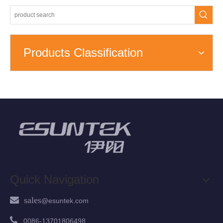
Products Classification
Quick Navigation
 sales
@esuntek.
com

00
86-13701806498