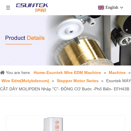
English
You are here:
Home-Esuntek Wire EDM Machine
»
Machine
»
Wire Edm(Molybdenum)
»
Stepper Motor Series
»
Esuntek MÁY
CẮT DÂY MOLIPDEN Nhập "C"- ĐỘNG CƠ Bước -Phổ Biến- EFH43B