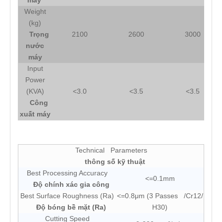
máy
Weight
(kg)
Trọng
2100
2600
3000
nước
máy
Input
Power
(KVA)
<3.0
<3.5
<3.5
Công
xuất máy
Technical Parameters
thông số kỹ thuật
Best Processing Accuracy
<=0.1mm
Độ chính xác gia công
Best Surface Roughness (Ra)
<=0.8μm (3 Passes /Cr12/
Độ bóng bề mặt
(Ra)
H30)
Cutting Speed